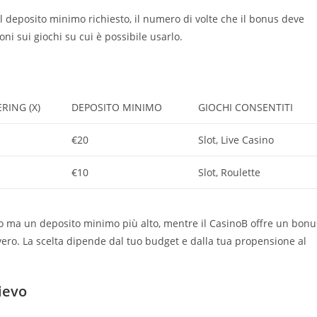
 il deposito minimo richiesto, il numero di volte che il bonus deve
i sui giochi su cui è possibile usarlo.
RING (X)
DEPOSITO MINIMO
GIOCHI CONSENTITI
€20
Slot, Live Casino
€10
Slot, Roulette
so ma un deposito minimo più alto, mentre il CasinoB offre un bonu
ro. La scelta dipende dal tuo budget e dalla tua propensione al
ievo