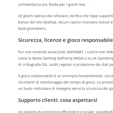
un’interfaccia più fluida per i giochi live.
Se giochi spesso dal cellulare, verifica che l’app suppor
bonus del sito desktop. Alcuni casino riservano bonus esc
back giornaliero.
Sicurezza, licenze e gioco responsabile
Pur non essendo autorizzati dall’AAMS, i casino non AAMS 
come la Malta Gaming Authority (MGA) o la UK Gamblin
di crittografia SSL, audit regolari e protezione dei dati p
Il gioco responsabile è un principio fondamentale: cerca
strumenti di monitoraggio del tempo di gioco. La presen
un buon indicatore di impegno verso la sicurezza dei gio
Supporto clienti: cosa aspettarsi
Un servizio di assistenza efficiente è cruciale, soprattutt