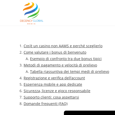
Skip
to
content
Cos’è un casino non AAMS e perché sceglierlo
Come valutare i bonus di benvenuto
Esempio di confronto tra due bonus tipici
Metodi di pagamento e velocità di prelievo
Tabella riassuntiva dei tempi medi di prelievo
Registrazione e verifica dell’account
Esperienza mobile e app dedicate
Sicurezza, licenze e gioco responsabile
Supporto clienti: cosa aspettarsi
Domande frequenti (FAQ)