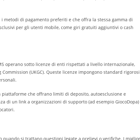
ti i metodi di pagamento preferiti e che offra la stessa gamma di
lusivi per gli utenti mobile, come giri gratuiti aggiuntivi o cash
operano sotto licenze di enti rispettati a livello internazionale,
g Commission (UKGC). Queste licenze impongono standard rigorosi
ersonali.
 piattaforme che offrano limiti di deposito, autoesclusione e
za di un link a organizzazioni di supporto (ad esempio GiocoDopa)
catori.
o quando si trattano questioni legate a prelievi o verifiche. I miglior