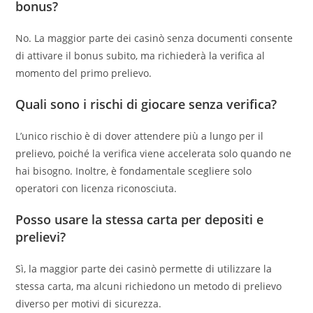
bonus?
No. La maggior parte dei casinò senza documenti consente
di attivare il bonus subito, ma richiederà la verifica al
momento del primo prelievo.
Quali sono i rischi di giocare senza verifica?
L’unico rischio è di dover attendere più a lungo per il
prelievo, poiché la verifica viene accelerata solo quando ne
hai bisogno. Inoltre, è fondamentale scegliere solo
operatori con licenza riconosciuta.
Posso usare la stessa carta per depositi e
prelievi?
Sì, la maggior parte dei casinò permette di utilizzare la
stessa carta, ma alcuni richiedono un metodo di prelievo
diverso per motivi di sicurezza.