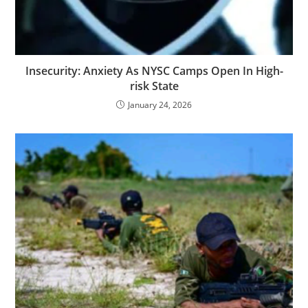
‎‎‎Insecurity: Anxiety As NYSC Camps Open In High-
risk State
January 24, 2026