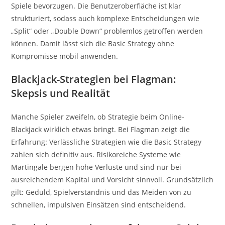
Spiele bevorzugen. Die Benutzeroberfläche ist klar
strukturiert, sodass auch komplexe Entscheidungen wie
„Split“ oder „Double Down“ problemlos getroffen werden
können. Damit lässt sich die Basic Strategy ohne
Kompromisse mobil anwenden.
Blackjack-Strategien bei Flagman:
Skepsis und Realität
Manche Spieler zweifeln, ob Strategie beim Online-
Blackjack wirklich etwas bringt. Bei Flagman zeigt die
Erfahrung: Verlässliche Strategien wie die Basic Strategy
zahlen sich definitiv aus. Risikoreiche Systeme wie
Martingale bergen hohe Verluste und sind nur bei
ausreichendem Kapital und Vorsicht sinnvoll. Grundsätzlich
gilt: Geduld, Spielverständnis und das Meiden von zu
schnellen, impulsiven Einsätzen sind entscheidend.