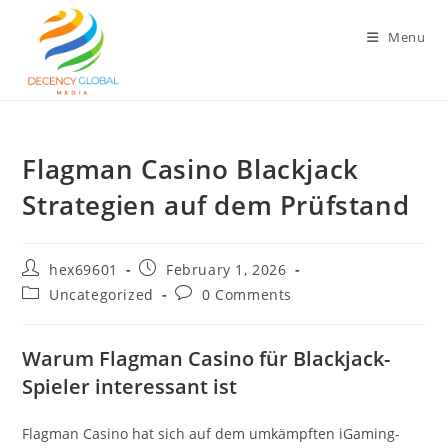
Skip
to
Menu
content
Flagman Casino Blackjack
Strategien auf dem Prüfstand
Post
Post
hex69601
February 1, 2026
author:
published:
Post
Post
Uncategorized
0 Comments
category:
comments:
Warum Flagman Casino für Blackjack-
Spieler interessant ist
Flagman Casino hat sich auf dem umkämpften iGaming-