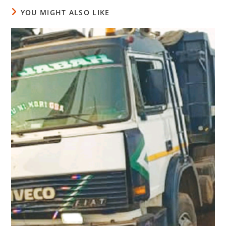
YOU MIGHT ALSO LIKE