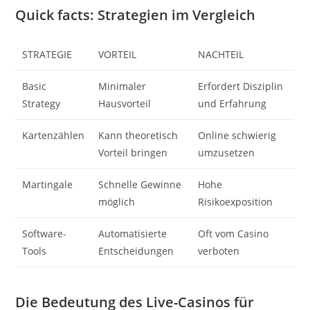
Quick facts: Strategien im Vergleich
STRATEGIE
VORTEIL
NACHTEIL
Basic
Minimaler
Erfordert Disziplin
Strategy
Hausvorteil
und Erfahrung
Kartenzählen
Kann theoretisch
Online schwierig
Vorteil bringen
umzusetzen
Martingale
Schnelle Gewinne
Hohe
möglich
Risikoexposition
Software-
Automatisierte
Oft vom Casino
Tools
Entscheidungen
verboten
Die Bedeutung des Live-Casinos für