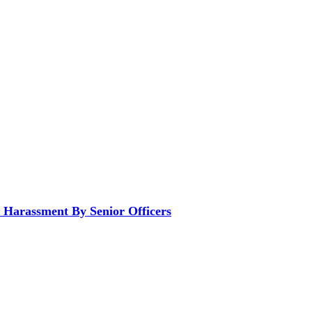
 Harassment By Senior Officers