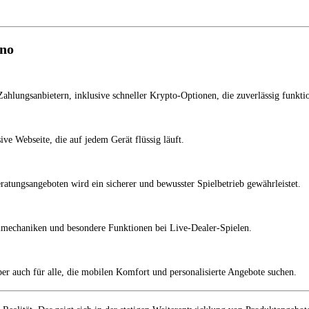
ino
hlungsanbietern, inklusive schneller Krypto-Optionen, die zuverlässig funkti
ive Webseite, die auf jedem Gerät flüssig läuft.
atungsangeboten wird ein sicherer und bewusster Spielbetrieb gewährleistet.
ielmechaniken und besondere Funktionen bei Live-Dealer-Spielen.
aber auch für alle, die mobilen Komfort und personalisierte Angebote suchen.