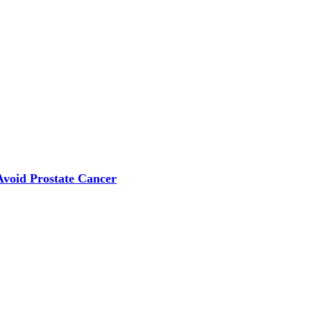
void Prostate Cancer