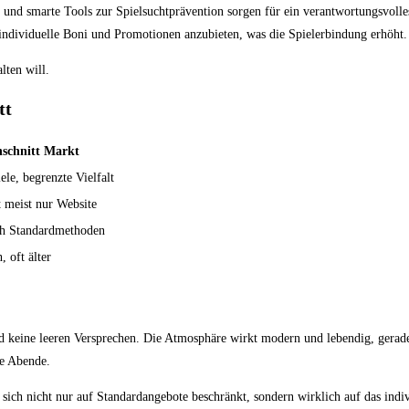
 und smarte Tools zur Spielsuchtprävention sorgen für ein verantwortungsvolle
m individuelle Boni und Promotionen anzubieten, was die Spielerbindung erhöht.
lten will.
tt
schnitt Markt
ele, begrenzte Vielfalt
 meist nur Website
ch Standardmethoden
, oft älter
nd keine leeren Versprechen. Die Atmosphäre wirkt modern und lebendig, gerade
re Abende.
 sich nicht nur auf Standardangebote beschränkt, sondern wirklich auf das indiv