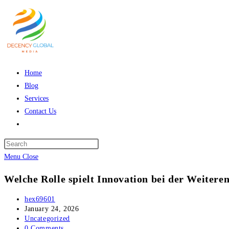
Skip
to
content
Home
Blog
Services
Contact Us
Toggle
website
Press
search
Escape
Menu
Close
to
Welche Rolle spielt Innovation bei der Weitere
close
the
Post
hex69601
search
author:
Post
January 24, 2026
published:
Post
Uncategorized
panel.
category:
Post
0 Comments