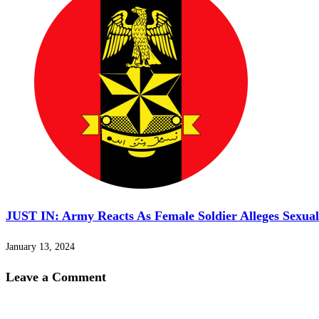
JUST IN: Army Reacts As Female Soldier Alleges Sexual
January 13, 2024
Leave a Comment